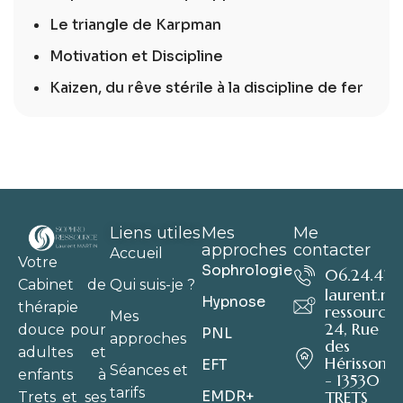
Le triangle de Karpman
Motivation et Discipline
Kaizen, du rêve stérile à la discipline de fer
Liens utiles
Mes
Me
approches
contacter
Accueil
Votre
Sophrologie
06.24.41.6
Qui suis-je ?
Cabinet de
laurent.m
Hypnose
thérapie
ressource.
Mes
24, Rue
douce pour
PNL
approches
des
adultes et
Hérissons
EFT
Séances et
enfants à
- 13530
tarifs
EMDR+
TRETS
Trets et ses