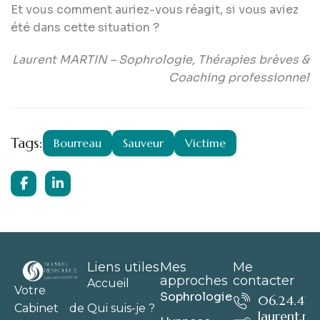
Et vous comment auriez-vous réagit, si vous aviez
été dans cette situation ?
Laurent MARTIN – Sophrologie, Thérapies brèves &
Coaching professionnel
Tags:
Bourreau
Sauveur
Victime
Liens utiles
Mes
Me
approches
contacter
Accueil
Votre
Sophrologie
06.24.41.6
Qui suis-je ?
Cabinet de
laurent.m