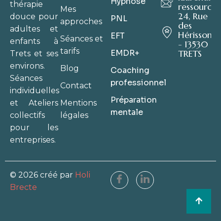
Hypnose
thérapie
ressource.
Mes
24, Rue
douce pour
PNL
approches
des
adultes et
Hérissons
EFT
Séances et
enfants à
- 13530
tarifs
EMDR+
TRETS
Trets et ses
environs.
Blog
Coaching
Séances
professionnel
Contact
individuelles
Préparation
Mentions
et Ateliers
mentale
légales
collectifs
pour les
entreprises.
© 2026 créé par
Holi
Brecte