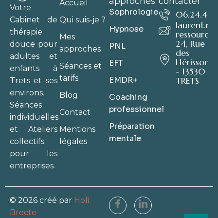
approches
contacter
Accueil
Votre
Sophrologie
06.24.41.6
Qui suis-je ?
Cabinet de
laurent.m
Hypnose
thérapie
ressource.
Mes
24, Rue
douce pour
PNL
approches
des
adultes et
Hérissons
EFT
Séances et
enfants à
- 13530
tarifs
EMDR+
TRETS
Trets et ses
environs.
Blog
Coaching
Séances
professionnel
Contact
individuelles
Préparation
Mentions
et Ateliers
mentale
légales
collectifs
pour les
entreprises.
© 2026 créé par
Holi
Brecte