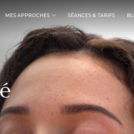
MES APPROCHES
SÉANCES & TARIFS
BL
té