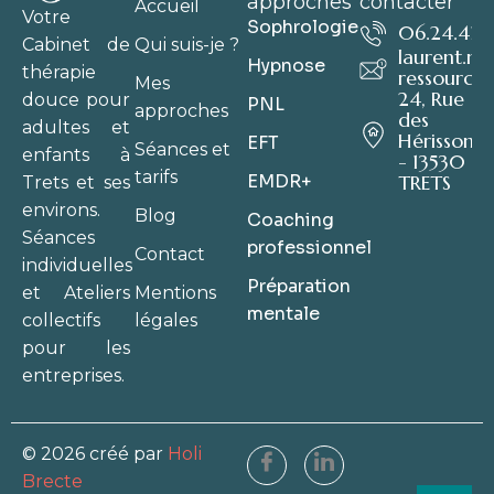
approches
contacter
Accueil
Votre
Sophrologie
06.24.41.6
Qui suis-je ?
Cabinet de
laurent.m
Hypnose
thérapie
ressource.
Mes
24, Rue
douce pour
PNL
approches
des
adultes et
Hérissons
EFT
Séances et
enfants à
- 13530
tarifs
EMDR+
TRETS
Trets et ses
environs.
Blog
Coaching
Séances
professionnel
Contact
individuelles
Préparation
Mentions
et Ateliers
mentale
légales
collectifs
pour les
entreprises.
© 2026 créé par
Holi
Brecte