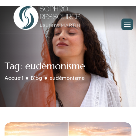
Tag: eudémonisme
Accueil
Blog
eudémonisme