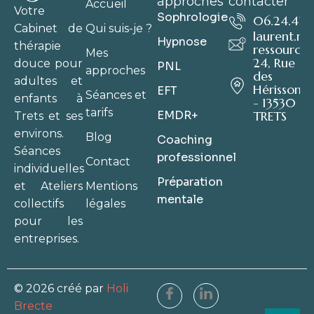
approches
contacter
Accueil
Votre
Sophrologie
06.24.41.6
Qui suis-je ?
Cabinet de
laurent.m
Hypnose
thérapie
ressource.
Mes
24, Rue
douce pour
PNL
approches
des
adultes et
Hérissons
EFT
Séances et
enfants à
- 13530
tarifs
EMDR+
TRETS
Trets et ses
environs.
Blog
Coaching
Séances
professionnel
Contact
individuelles
Préparation
Mentions
et Ateliers
mentale
légales
collectifs
pour les
entreprises.
© 2026 créé par
Holi
Brecte