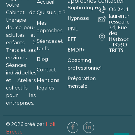
approches
contacter
Accueil
Votre
Sophrologie
06.24.41.6
Qui suis-je ?
Cabinet de
laurent.m
Hypnose
thérapie
ressource.
Mes
24, Rue
douce pour
PNL
approches
des
adultes et
Hérissons
EFT
Séances et
enfants à
- 13530
tarifs
EMDR+
TRETS
Trets et ses
environs.
Blog
Coaching
Séances
professionnel
Contact
individuelles
Préparation
Mentions
et Ateliers
mentale
légales
collectifs
pour les
entreprises.
© 2026 créé par
Holi
Brecte