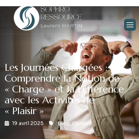
Les Journées Chargées :
Comprendre la Notion de
« Charge » et la Différence
avec les Activités de
« Plaisir »
19 avril 2025
Blog
,
Conseil